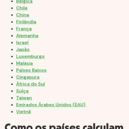
Bélgica
Chile
China
Finlândia
França
Alemanha
Israel
Japão
Luxemburgo
Malásia
Países Baixos
Cingapura
África do Sul
Suíça
Taiwan
Emirados Árabes Unidos (EAU)
Vietnã
Como os países calculam