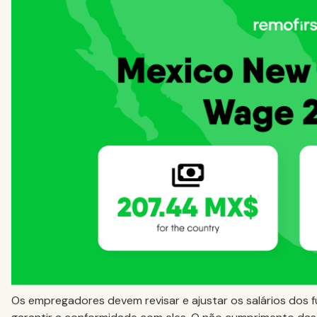
Os empregadores devem revisar e ajustar os salários dos 