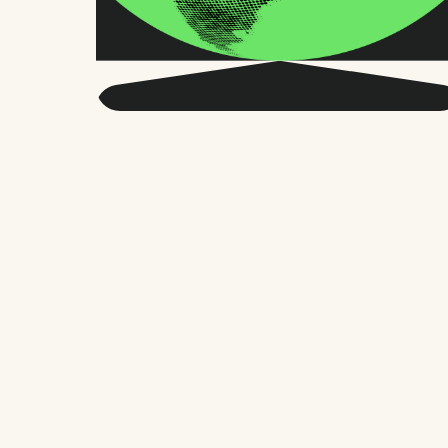
Seja mais inteligente
sobre o RH global e o
futuro do trabalho.
Duas vezes por mês, enviamos conselhos
precisos e pesquisas confiáveis para
milhares de líderes de RH, fundadores e
gerentes de pessoas. Sem enrolação,
apenas o que importa.