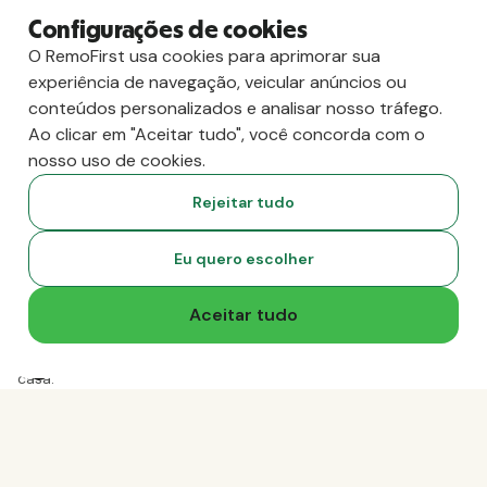
vs. Deel
Configurações de cookies
vs. Remoto
O RemoFirst usa cookies para aprimorar sua
vs. Oyster
experiência de navegação, veicular anúncios ou
vs. Multiplicador
conteúdos personalizados e analisar nosso tráfego.
Ao clicar em "Aceitar tudo", você concorda com o
nosso uso de cookies.
Rejeitar tudo
Eu quero escolher
Aceitar tudo
Copyright
2026
RemoFirst Inc. Criado com 💚 remotamente, de
casa.
Termos e condições
-
Privacidade