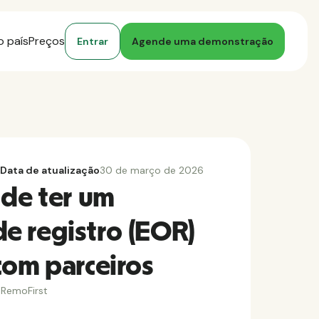
o país
Preços
Entrar
Agende uma demonstração
Data de atualização
30 de março de 2026
 de ter um
e registro (EOR)
com parceiros
RemoFirst