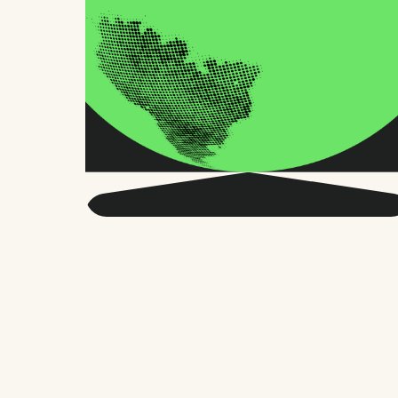
Seja mais inteligente
sobre o RH global e o
futuro do trabalho.
Duas vezes por mês, enviamos conselhos
precisos e pesquisas confiáveis para
milhares de líderes de RH, fundadores e
gerentes de pessoas. Sem enrolação,
apenas o que importa.