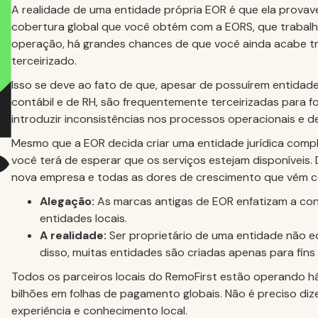
A realidade de uma entidade própria EOR é que ela provav
cobertura global que você obtém com a EORS, que trabalh
operação, há grandes chances de que você ainda acabe t
terceirizado.
Isso se deve ao fato de que, apesar de possuírem entidades
contábil e de RH, são frequentemente terceirizadas para 
introduzir inconsistências nos processos operacionais e 
Mesmo que a EOR decida criar uma entidade jurídica compl
você terá de esperar que os serviços estejam disponíveis.
nova empresa e todas as dores de crescimento que vêm c
Alegação:
As marcas antigas de EOR enfatizam a co
entidades locais.
A realidade:
Ser proprietário de uma entidade não 
disso, muitas entidades são criadas apenas para fins
Todos os parceiros locais do RemoFirst estão operando h
bilhões em folhas de pagamento globais. Não é preciso di
experiência e conhecimento local.