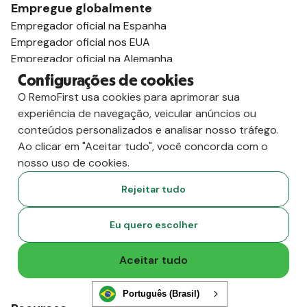
Empregue globalmente
Empregador oficial na Espanha
Empregador oficial nos EUA
Empregador oficial na Alemanha
Empregador registrado na Índia
Configurações de cookies
Empregador oficial no Reino Unido
O RemoFirst usa cookies para aprimorar sua
Empregador registrado no México
experiência de navegação, veicular anúncios ou
Empregador oficial na Austrália
conteúdos personalizados e analisar nosso tráfego.
Ver todos os guias de países
Ao clicar em "Aceitar tudo", você concorda com o
Suporte para vistos
nosso uso de cookies.
Guia de vistos para o Reino Unido
Rejeitar tudo
Guia de vistos para a Índia
Guia de vistos para Portugal
Guia de vistos para a Alemanha
Eu quero escolher
Guia de vistos para a Colômbia
Guia de vistos para as Filipinas
Aceitar tudo
Guia de vistos para a África do Sul
Ver todos os guias de vistos
Português (Brasil)