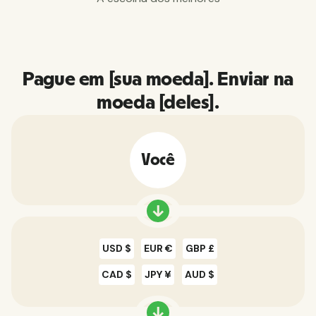
Pague em [sua moeda]. Enviar na
moeda [deles].
Você
USD $
EUR €
GBP £
CAD $
JPY ¥
AUD $