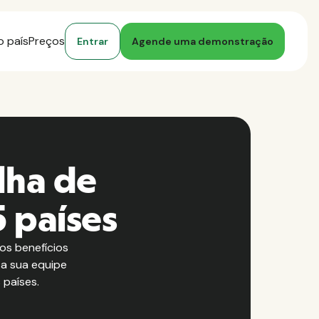
o país
Preços
Entrar
Agende uma demonstração
lha de
 países
os benefícios
 a sua equipe
 países.