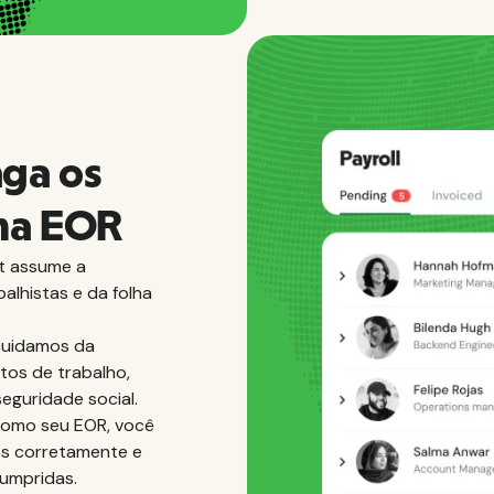
ga os
ma EOR
t assume a
alhistas e da folha
 cuidamos da
atos de trabalho,
eguridade social.
como seu EOR, você
os corretamente e
cumpridas.