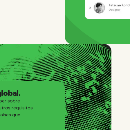
lobal.
ber sobre
utros requisitos
países que