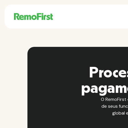
Proce
pagame
O RemoFirst 
de seus func
global 