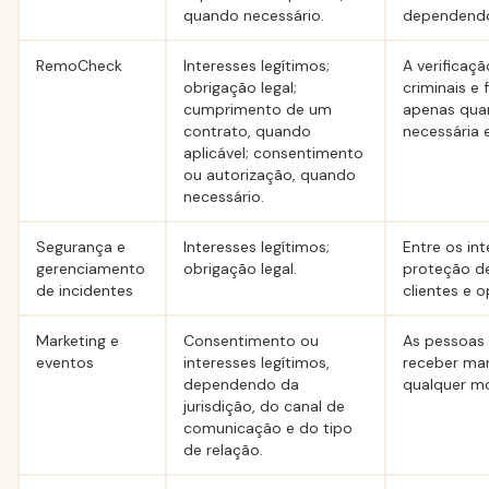
quando necessário.
dependendo 
RemoCheck
Interesses legítimos;
A verificaç
obrigação legal;
criminais e 
cumprimento de um
apenas qua
contrato, quando
necessária 
aplicável; consentimento
ou autorização, quando
necessário.
Segurança e
Interesses legítimos;
Entre os in
gerenciamento
obrigação legal.
proteção de
de incidentes
clientes e 
Marketing e
Consentimento ou
As pessoas
eventos
interesses legítimos,
receber mar
dependendo da
qualquer m
jurisdição, do canal de
comunicação e do tipo
de relação.