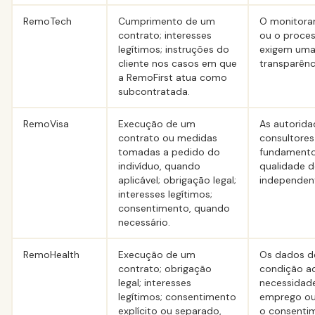
RemoTech
Cumprimento de um
O monitora
contrato; interesses
ou o proc
legítimos; instruções do
exigem uma
cliente nos casos em que
transparênc
a RemoFirst atua como
subcontratada.
RemoVisa
Execução de um
As autorid
contrato ou medidas
consultore
tomadas a pedido do
fundamentos
indivíduo, quando
qualidade d
aplicável; obrigação legal;
independen
interesses legítimos;
consentimento, quando
necessário.
RemoHealth
Execução de um
Os dados d
contrato; obrigação
condição ad
legal; interesses
necessidade
legítimos; consentimento
emprego ou 
explícito ou separado,
o consentim