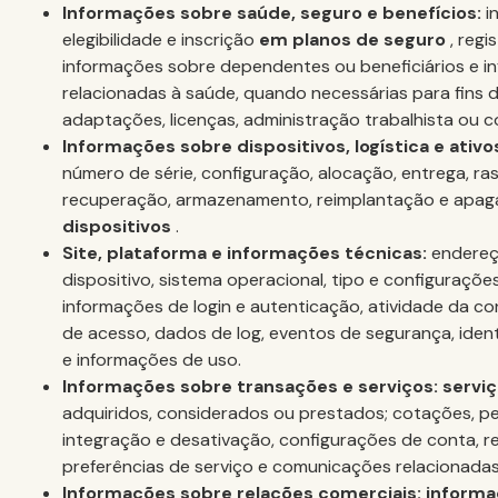
Informações sobre saúde, seguro e benefícios:
i
elegibilidade e inscrição
em planos de seguro
, regi
informações sobre dependentes ou beneficiários e i
relacionadas à saúde, quando necessárias para fins d
adaptações, licenças, administração trabalhista ou c
Informações sobre dispositivos, logística e ativo
número de série, configuração, alocação, entrega, r
recuperação, armazenamento, reimplantação e apa
dispositivos
.
Site, plataforma e informações técnicas:
endere
dispositivo, sistema operacional, tipo e configuraçõ
informações de login e autenticação, atividade da co
de acesso, dados de log, eventos de segurança, iden
e informações de uso.
Informações sobre transações e serviços: servi
adquiridos, considerados ou prestados; cotações, pe
integração e desativação, configurações de conta, re
preferências de serviço e comunicações relacionadas
Informações sobre relações comerciais: inform