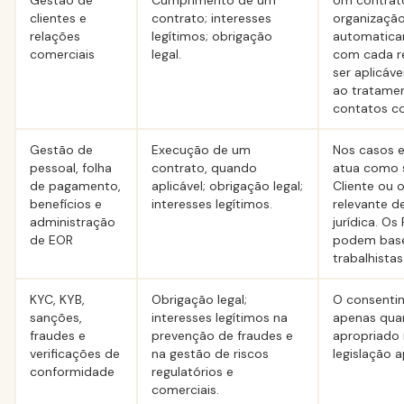
Gestão de
Cumprimento de um
Um contra
clientes e
contrato; interesses
organização
relações
legítimos; obrigação
automatica
comerciais
legal.
com cada r
ser aplicáve
ao tratame
contatos co
Gestão de
Execução de um
Nos casos 
pessoal, folha
contrato, quando
atua como 
de pagamento,
aplicável; obrigação legal;
Cliente ou 
benefícios e
interesses legítimos.
relevante d
administração
jurídica. Os
de EOR
podem base
trabalhistas 
KYC, KYB,
Obrigação legal;
O consentim
sanções,
interesses legítimos na
apenas qua
fraudes e
prevenção de fraudes e
apropriado
verificações de
na gestão de riscos
legislação a
conformidade
regulatórios e
comerciais.