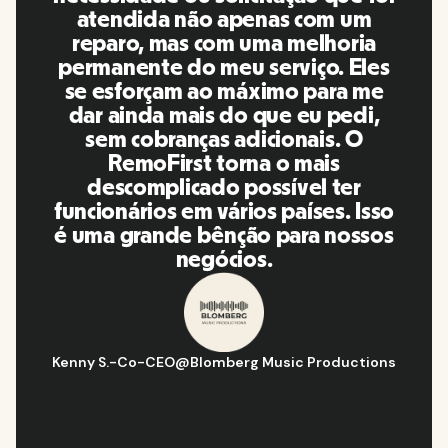
amigável e fácil de usar em
comparação com outras
ferramentas que usei no passado.
A Inna e a equipe foram pontuais e
responderam às minhas perguntas
de maneira mais do que oportuna,
além de facilitar muito a nossa
vida! Ótimas pessoas e
plataforma, eu a recomendo para
minha rede de contatos.
Hugo D.
-
Gerente de estratégia e operações de negócios
@
Aflorítmico