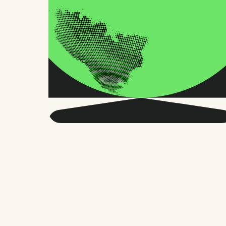
Seja mais inteligente
sobre o RH global e o
futuro do trabalho.
Duas vezes por mês, enviamos conselhos
precisos e pesquisas confiáveis para
milhares de líderes de RH, fundadores e
gerentes de pessoas. Sem enrolação,
apenas o que importa.