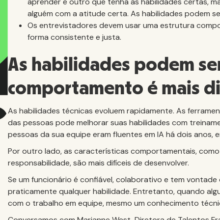
aprender e outro que tenha as habilidades certas, m
alguém com a atitude certa. As habilidades podem se
Os entrevistadores devem usar uma estrutura compor
forma consistente e justa.
As habilidades podem ser
comportamento é mais dif
As habilidades técnicas evoluem rapidamente. As ferrame
das pessoas pode melhorar suas habilidades com treiname
pessoas da sua equipe eram fluentes em IA há dois anos
Por outro lado, as características comportamentais, como c
responsabilidade, são mais difíceis de desenvolver.
Se um funcionário é confiável, colaborativo e tem vontade
praticamente qualquer habilidade. Entretanto, quando alg
com o trabalho em equipe, mesmo um conhecimento técnic
Conversamos com Marianne West, Diretora de Talentos Fra