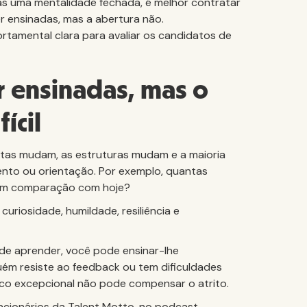
as uma mentalidade fechada, é melhor contratar
r ensinadas, mas a abertura não.
tamental clara para avaliar os candidatos de
 ensinadas, mas o
ícil
ntas mudam, as estruturas mudam e a maioria
nto ou orientação. Por exemplo, quantas
, em comparação com hoje?
uriosidade, humildade, resiliência e
 de aprender, você pode ensinar-lhe
uém resiste ao feedback ou tem dificuldades
o excepcional não pode compensar o atrito.
cionários da Talent Motto, no podcast