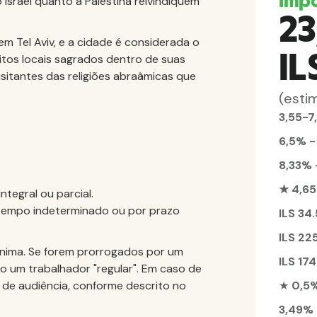
Imp
Israel quanto a Palestina reivindiquem
23
 Tel Aviv, e a cidade é considerada o
IL
itos locais sagrados dentro de suas
visitantes das religiões abraâmicas que
(esti
3,55-7
6,5% 
8,33%
★ 4,6
tegral ou parcial.
tempo indeterminado ou por prazo
ILS 34
ILS 22
ínima. Se forem prorrogados por um
ILS 17
o um trabalhador "regular". Em caso de
o de audiência, conforme descrito no
★
0,5
3,49%