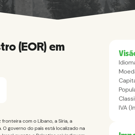
tro (EOR) em
Visã
Idioma
Moed
Capita
Popul
Class
IVA (
 fronteira com o Líbano, a Síria, a
za. O governo do país está localizado na