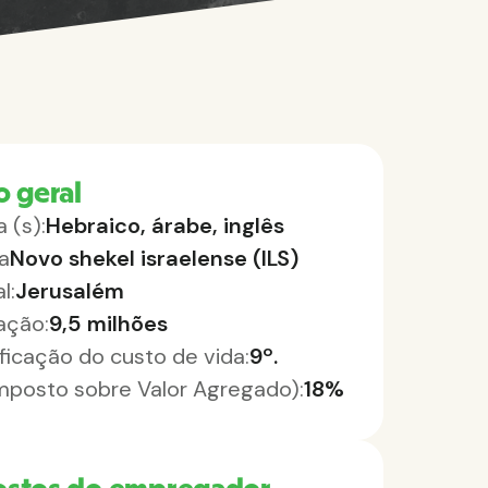
o geral
 (s):
Hebraico, árabe, inglês
a
Novo shekel israelense (ILS)
l:
Jerusalém
ação:
9,5 milhões
ificação do custo de vida:
9º.
Imposto sobre Valor Agregado):
18%