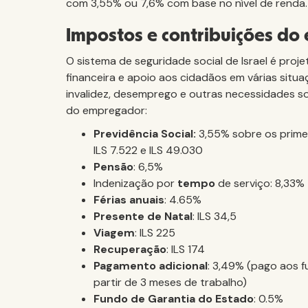
com 3,55% ou 7,6% com base no nível de renda.
Impostos e contribuições d
O sistema de seguridade social de Israel é proj
financeira e apoio aos cidadãos em várias situa
invalidez, desemprego e outras necessidades so
do empregador:
Previdência Social:
3,55% sobre os primei
ILS 7.522 e ILS 49.030
Pensão
: 6,5%
Indenização por
tempo
de serviço: 8,33%
Férias anuais
: 4.65%
Presente de Natal
: ILS 34,5
Viagem
: ILS 225
Recuperação
: ILS 174
Pagamento adicional
: 3,49% (pago aos f
partir de 3 meses de trabalho)
Fundo de Garantia do Estado
: 0.5%