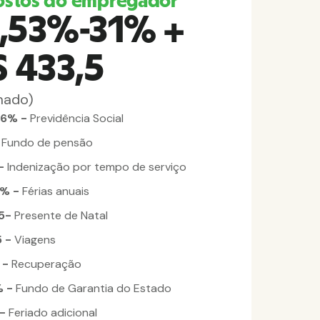
ostos do empregador
,53%-31% +
S 433,5
mado)
,6% -
Previdência Social
-
Fundo de pensão
 -
Indenização por tempo de serviço
5% -
Férias anuais
.5-
Presente de Natal
5 -
Viagens
4 -
Recuperação
% -
Fundo de Garantia do Estado
 -
Feriado adicional