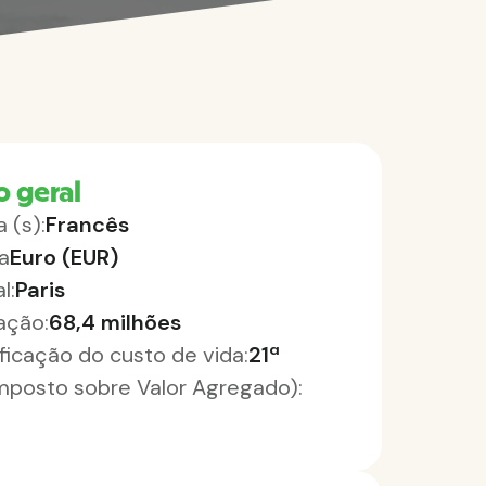
o geral
 (s):
Francês
a
Euro (EUR)
l:
Paris
ação:
68,4 milhões
ificação do custo de vida:
21ª
Imposto sobre Valor Agregado):