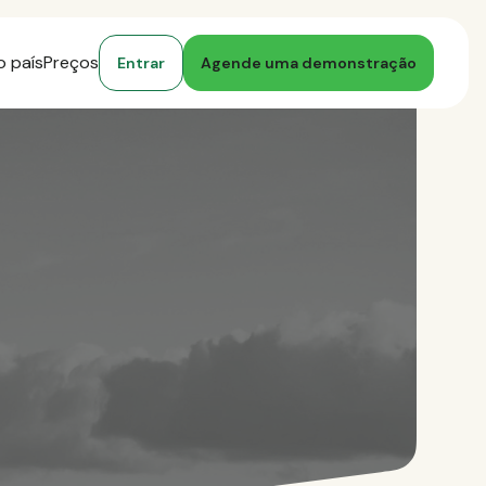
o país
Preços
Entrar
Agende uma demonstração