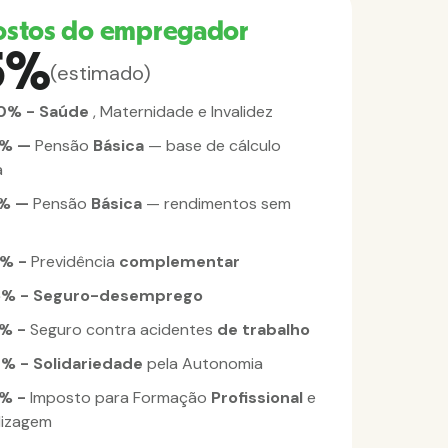
ostos do empregador
5%
(estimado)
00% - Saúde
, Maternidade e Invalidez
5% —
Pensão
Básica
— base de cálculo
a
0% —
Pensão
Básica
— rendimentos sem
2% -
Previdência
complementar
5% - Seguro-desemprego
2% -
Seguro contra acidentes
de trabalho
% - Solidariedade
pela Autonomia
0% -
Imposto para Formação
Profissional
e
izagem