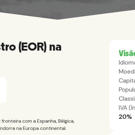
tro (EOR) na
Visã
Idioma
Moed
Capita
Popul
Class
IVA (
20%
 fronteira com a Espanha, Bélgica,
Andorra na Europa continental.