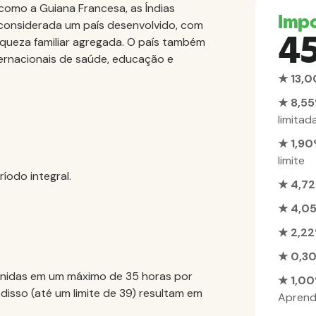
 como a Guiana Francesa, as Índias
Imp
 considerada um país desenvolvido, com
4
iqueza familiar agregada. O país também
rnacionais de saúde, educação e
★ 13,
★ 8,5
limitad
★ 1,9
limite
íodo integral.
★ 4,7
★ 4,0
★ 2,2
★ 0,30
inidas em um máximo de 35 horas por
★ 1,0
isso (até um limite de 39) resultam em
Aprend