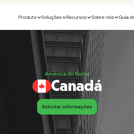
Produto
Soluções
Recursos
Sobre nós
Guia d
América do Norte
Canadá
Solicitar informações