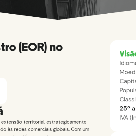
tro (EOR) no
Visã
Idioma
Moed
Capita
Popul
Class
25º a
á
IVA (
xtensão territorial, estrategicamente
ado às redes comerciais globais. Com um