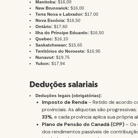
Manitoba:
$16,00
New Brunswick:
$16,00
Terra Nova e Labrador:
$17,00
Nova Escócia:
$16,50
Ontário:
$17,60
Ilha do Príncipe Eduardo:
$16,50
Quebec:
$16,10
Saskatchewan:
$15,65
Territórios do Noroeste:
$16,95
Nunavut:
$19,75
Yukon:
$17,94
Deduções salariais
Deduções legais (obrigatórias):
Imposto de Renda
– Retido de acordo com
provinciais. As alíquotas são progressivas;
33%
, e cada província aplica sua própria a
Plano de Pensão do Canadá (CPP)
– Os 
dos rendimentos passíveis de contribuição 