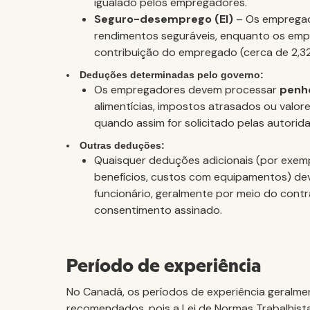
igualado pelos empregadores.
Seguro-desemprego (EI)
– Os emprega
rendimentos seguráveis, enquanto os e
contribuição do empregado (cerca de 2,3
Deduções determinadas pelo governo:
Os empregadores devem processar
penh
alimentícias, impostos atrasados ou valor
quando assim for solicitado pelas autorida
Outras deduções:
Quaisquer deduções adicionais (por exempl
benefícios, custos com equipamentos) d
funcionário, geralmente por meio do cont
consentimento assinado.
Período de experiência
No Canadá, os períodos de experiência geralm
recomendados, pois a Lei de Normas Trabalhista