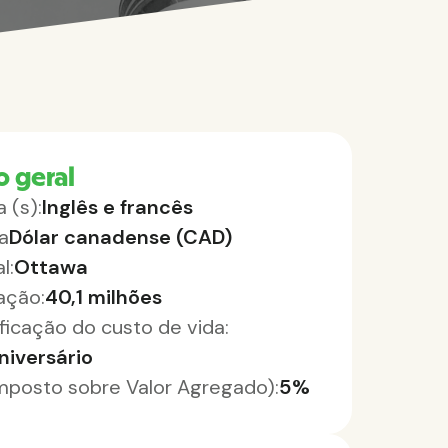
o geral
 (s):
Inglês e francês
a
Dólar canadense (CAD)
l:
Ottawa
ação:
40,1 milhões
ificação do custo de vida:
niversário
Imposto sobre Valor Agregado):
5%