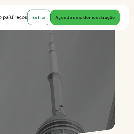
o país
Preços
Entrar
Agende uma demonstração