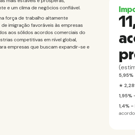
ias mais estáveis e prósperas,
e e um clima de negócios confiável.
Imp
11
a força de trabalho altamente
as de imigração favoráveis às empresas
iados aos sólidos acordos comerciais do
ac
trias competitivas em nível global,
para empresas que buscam expandir-se e
pr
(esti
5,95%
★
2,2
1,95% 
1,4% -
acordo