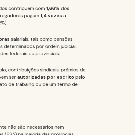
dos contribuem com
1,66%
dos
mpregadores pagam
1,4 vezes
a
2%).
oras
salariais, tais como pensões
es determinados por ordem judicial,
des federais ou provinciais.
o, contribuições sindicais, prêmios de
evem ser
autorizadas por escrito
pelo
rato de trabalho ou de um termo de
ente não são necessários nem
s (ESA) na maioria das províncias