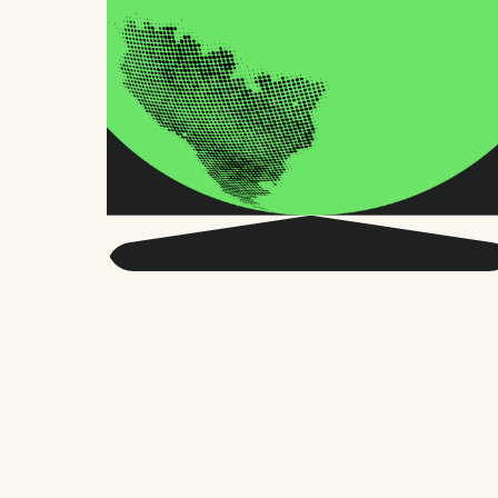
Seja mais inteligente
sobre o RH global e o
futuro do trabalho.
Duas vezes por mês, enviamos conselhos
precisos e pesquisas confiáveis para
milhares de líderes de RH, fundadores e
gerentes de pessoas. Sem enrolação,