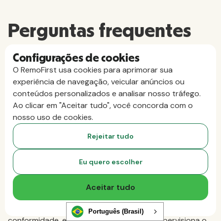
Perguntas frequentes
A figura do “Empregador Oficial” é legal?
Configurações de cookies
Sim, os serviços de “Empregador Oficial” são legais na
O RemoFirst usa cookies para aprimorar sua
maioria dos países. A conformidade depende do
experiência de navegação, veicular anúncios ou
cumprimento das leis trabalhistas locais, das normas
conteúdos personalizados e analisar nosso tráfego.
tributárias e de quaisquer regras específicas de cada
Ao clicar em "Aceitar tudo", você concorda com o
país relativas à contratação por meio de agências de
nosso uso de cookies.
trabalho temporário ou ao emprego por meio de
Rejeitar tudo
terceiros.
Como funciona um Employer of Record?
Eu quero escolher
Um Empregador Oficial (EOR) torna-se o empregador
legal dos seus funcionários internacionais. O EOR
Aceitar tudo
gerencia os contratos de trabalho, a folha de
pagamento, os impostos, os benefícios e a
Português (Brasil)
conformidade, enquanto a sua empresa supervisiona o