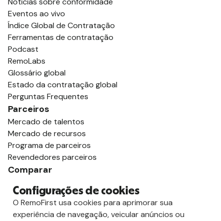
Notícias sobre conformidade
Eventos ao vivo
Índice Global de Contratação
Ferramentas de contratação
Podcast
RemoLabs
Glossário global
Estado da contratação global
Perguntas Frequentes
Parceiros
Mercado de talentos
Mercado de recursos
Programa de parceiros
Revendedores parceiros
Comparar
vs. Deel
Configurações de cookies
vs. Remoto
O RemoFirst usa cookies para aprimorar sua
vs. Oyster
experiência de navegação, veicular anúncios ou
vs. Multiplicador