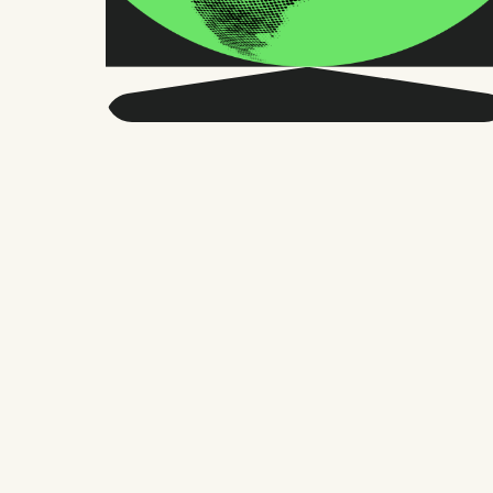
Seja mais inteligente
sobre o RH global e o
futuro do trabalho.
Duas vezes por mês, enviamos conselhos
precisos e pesquisas confiáveis para
milhares de líderes de RH, fundadores e
gerentes de pessoas. Sem enrolação,
apenas o que importa.