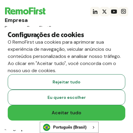
Empresa
Por que o RemoFirst?
Configurações de cookies
Clientes
Preços
O RemoFirst usa cookies para aprimorar sua
Sobre nós
experiência de navegação, veicular anúncios ou
Carreiras
conteúdos personalizados e analisar nosso tráfego.
IA, comece aqui
Ao clicar em "Aceitar tudo", você concorda com o
Produto
nosso uso de cookies.
Employer of Record
Rejeitar tudo
Folha de pagamento global
Empreiteiros internacionais
Eu quero escolher
RemoHealth
Vistos e permissões de trabalho
Aceitar tudo
Gerenciamento da força de trabalho
Verificações de antecedentes
Português (Brasil)
Integrações