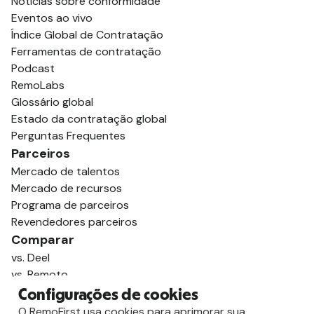
Notícias sobre conformidade
Eventos ao vivo
Índice Global de Contratação
Ferramentas de contratação
Podcast
RemoLabs
Glossário global
Estado da contratação global
Perguntas Frequentes
Parceiros
Mercado de talentos
Mercado de recursos
Programa de parceiros
Revendedores parceiros
Comparar
vs. Deel
vs. Remoto
vs. Oyster
Configurações de cookies
vs. Multiplicador
O RemoFirst usa cookies para aprimorar sua