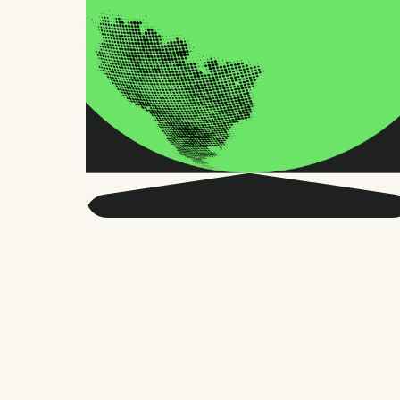
Seja mais inteligente
sobre o RH global e o
futuro do trabalho.
Duas vezes por mês, enviamos conselhos
precisos e pesquisas confiáveis para
milhares de líderes de RH, fundadores e
gerentes de pessoas. Sem enrolação,
apenas o que importa.