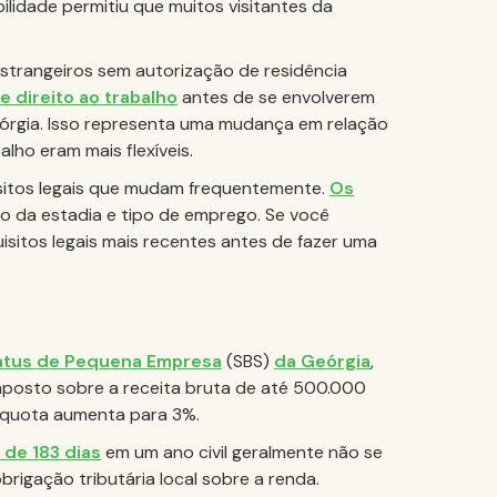
bilidade permitiu que muitos visitantes da
estrangeiros sem autorização de residência
e direito ao trabalho
antes de se envolverem
eórgia. Isso representa uma mudança em relação
lho eram mais flexíveis.
isitos legais que mudam frequentemente.
Os
o da estadia e tipo de emprego. Se você
uisitos legais mais recentes antes de fazer uma
atus de Pequena Empresa
(SBS)
da Geórgia
,
mposto sobre a receita bruta de até 500.000
alíquota aumenta para 3%.
de 183 dias
em um ano civil geralmente não se
rigação tributária local sobre a renda.