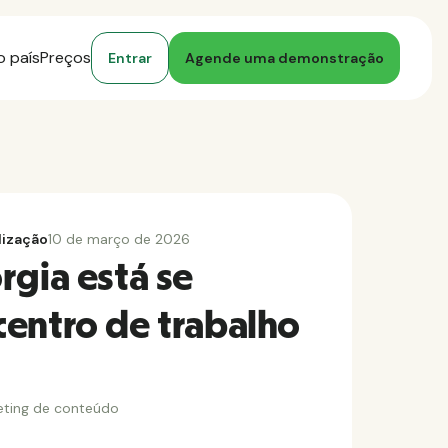
o país
Preços
Entrar
Agende uma demonstração
lização
10 de março de 2026
rgia está se
entro de trabalho
eting de conteúdo