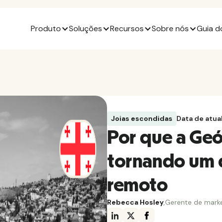
Produto
Soluções
Recursos
Sobre nós
Guia d
Joias escondidas
Data de atua
Por que a Geó
tornando um c
remoto
Rebecca Hosley
,
Gerente de mark