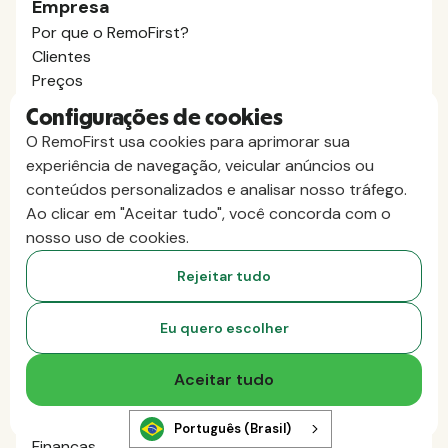
Empresa
Por que o RemoFirst?
Clientes
Preços
Sobre nós
Configurações de cookies
Carreiras
O RemoFirst usa cookies para aprimorar sua
IA, comece aqui
experiência de navegação, veicular anúncios ou
Produto
conteúdos personalizados e analisar nosso tráfego.
Employer of Record
Ao clicar em "Aceitar tudo", você concorda com o
Folha de pagamento global
nosso uso de cookies.
Empreiteiros internacionais
RemoHealth
Rejeitar tudo
Vistos e permissões de trabalho
Gerenciamento da força de trabalho
Eu quero escolher
Verificações de antecedentes
Integrações
Aceitar tudo
Soluções
Recursos Humanos
Português (Brasil)
Finanças