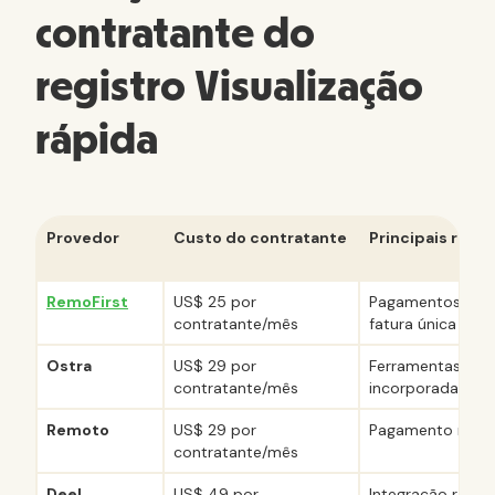
contratante do
registro Visualização
rápida
Provedor
Custo do contratante
Principais recu
RemoFirst
US$ 25 por
Pagamentos em 
contratante/mês
fatura única
Ostra
US$ 29 por
Ferramentas de 
contratante/mês
incorporadas
Remoto
US$ 29 por
Pagamento rápid
contratante/mês
Deel
US$ 49 por
Integração rápid