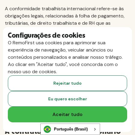
A conformidade trabalhista internacional refere-se às
obrigações legais, relacionadas à folha de pagamento,
tributárias, de direito trabalhista e de RH que as
empresas devem cumprir ao contratar funcionários em
Configurações de cookies
outro país.
O RemoFirst usa cookies para aprimorar sua
experiência de navegação, veicular anúncios ou
Quais são os maiores riscos de
conteúdos personalizados e analisar nosso tráfego.
conformidade na contratação
Ao clicar em "Aceitar tudo", você concorda com o
internacional?
nosso uso de cookies.
Os riscos mais comuns incluem a classificação incorreta
Rejeitar tudo
de trabalhadores, erros na tributação da folha de
pagamento, exposição à questão do estabelecimento
Eu quero escolher
permanente, contratos de trabalho em desacordo com
a legislação, violações de visto e reclamações por
Aceitar tudo
demissão sem justa causa.
Português (Brasil)
A contratação de um funcionário