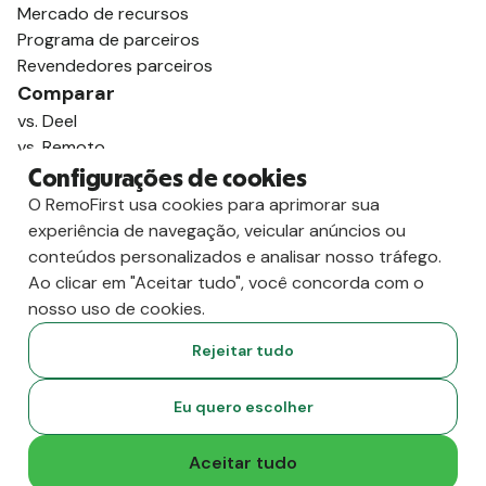
Mercado de recursos
Programa de parceiros
Revendedores parceiros
Comparar
vs. Deel
vs. Remoto
vs. Oyster
Configurações de cookies
vs. Multiplicador
O RemoFirst usa cookies para aprimorar sua
experiência de navegação, veicular anúncios ou
conteúdos personalizados e analisar nosso tráfego.
Ao clicar em "Aceitar tudo", você concorda com o
nosso uso de cookies.
Rejeitar tudo
Eu quero escolher
Aceitar tudo
Copyright
2026
RemoFirst Inc. Criado com 💚 remotamente, de