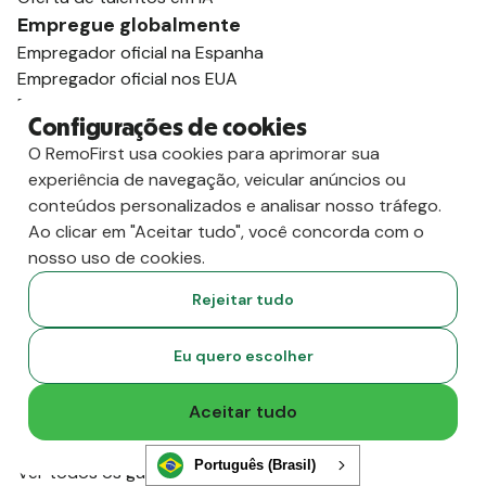
Empregue globalmente
Empregador oficial na Espanha
Empregador oficial nos EUA
Empregador oficial na Alemanha
Configurações de cookies
Empregador registrado na Índia
O RemoFirst usa cookies para aprimorar sua
Empregador oficial no Reino Unido
experiência de navegação, veicular anúncios ou
Empregador registrado no México
conteúdos personalizados e analisar nosso tráfego.
Empregador oficial na Austrália
Ao clicar em "Aceitar tudo", você concorda com o
Ver todos os guias de países
nosso uso de cookies.
Suporte para vistos
Guia de vistos para o Reino Unido
Rejeitar tudo
Guia de vistos para a Índia
Guia de vistos para Portugal
Eu quero escolher
Guia de vistos para a Alemanha
Guia de vistos para a Colômbia
Aceitar tudo
Guia de vistos para as Filipinas
Guia de vistos para a África do Sul
Português (Brasil)
Ver todos os guias de vistos