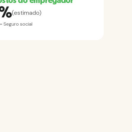
ostos do empregador
2%
(estimado)
 -
Seguro social