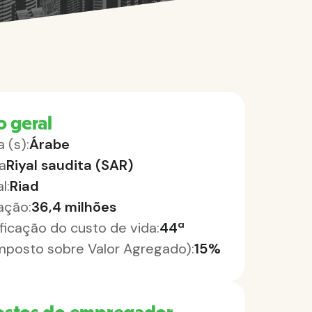
o geral
 (s):
Árabe
a
Riyal saudita (SAR)
l:
Riad
ação:
36,4 milhões
ificação do custo de vida:
44ª
Imposto sobre Valor Agregado):
15%