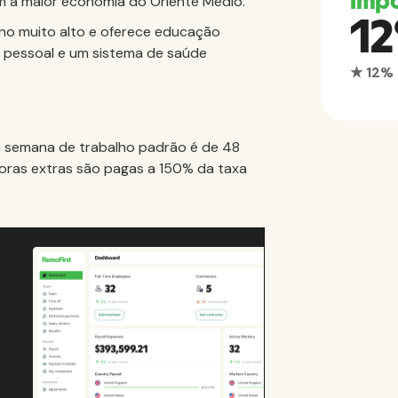
Imp
m a maior economia do Oriente Médio.
1
no muito alto e oferece educação
a pessoal e um sistema de saúde
★ 12%
a semana de trabalho padrão é de 48
 horas extras são pagas a 150% da taxa