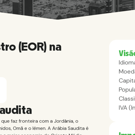
tro (EOR) na
Visã
Idioma
Moed
Capita
Popul
Class
IVA (
Saudita
 que faz fronteira com a Jordânia, o
nidos, Omã e o Iêmen. A Arábia Saudita é