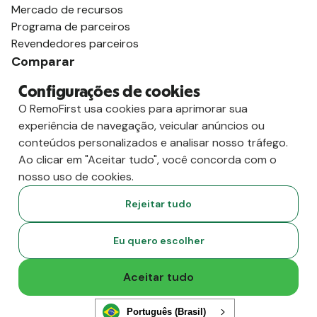
Mercado de recursos
Programa de parceiros
Revendedores parceiros
Comparar
vs. Deel
Configurações de cookies
vs. Remoto
O RemoFirst usa cookies para aprimorar sua
vs. Oyster
experiência de navegação, veicular anúncios ou
vs. Multiplicador
conteúdos personalizados e analisar nosso tráfego.
Ao clicar em "Aceitar tudo", você concorda com o
nosso uso de cookies.
Rejeitar tudo
Eu quero escolher
Aceitar tudo
Copyright
2026
RemoFirst Inc. Criado com 💚 remotamente, de
Português (Brasil)