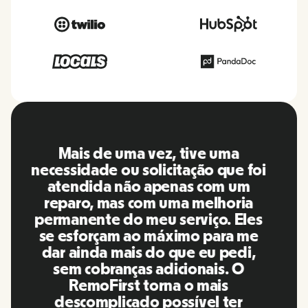
O RemoFirst é uma plataforma
incrível, tudo é extremamente
amigável e fácil de usar em
comparação com outras
ferramentas que usei no passado.
A Inna e a equipe foram pontuais e
responderam às minhas perguntas
de maneira mais do que oportuna,
além de facilitar muito a nossa
vida! Ótimas pessoas e