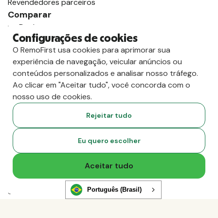
Revendedores parceiros
Comparar
vs. Deel
Configurações de cookies
vs. Remoto
O RemoFirst usa cookies para aprimorar sua
vs. Oyster
experiência de navegação, veicular anúncios ou
vs. Multiplicador
conteúdos personalizados e analisar nosso tráfego.
Ao clicar em "Aceitar tudo", você concorda com o
nosso uso de cookies.
Rejeitar tudo
Eu quero escolher
Aceitar tudo
Copyright
2026
RemoFirst Inc. Criado com 💚 remotamente, de
Português (Brasil)
casa.
Termos e condições
-
Privacidade