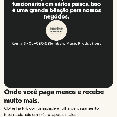
plataforma, eu a recomendo para
minha rede de contatos.
Hugo D.
-
Gerente de estratégia e operações de negócios
@
Aflorítmico
Slide 2 of 10.
Onde você paga menos e recebe
muito mais.
Obtenha RH, conformidade e folha de pagamento
internacionais em três etapas simples: