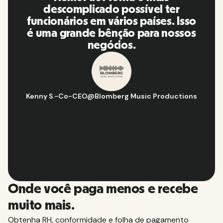
vida! Ótimas pessoas e
plataforma, eu a recomendo para
minha rede de contatos.
Hugo D.
-
Gerente de estratégia e operações de negócios
@
Aflorítmico
Slide 2 of 10.
Onde você paga menos e recebe
muito mais.
Obtenha RH, conformidade e folha de pagamento