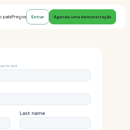
o país
Preços
Entrar
Agende uma demonstração