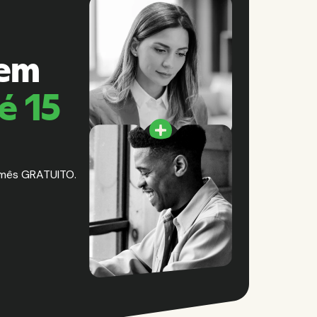
 em
é 15
 mês GRATUITO.