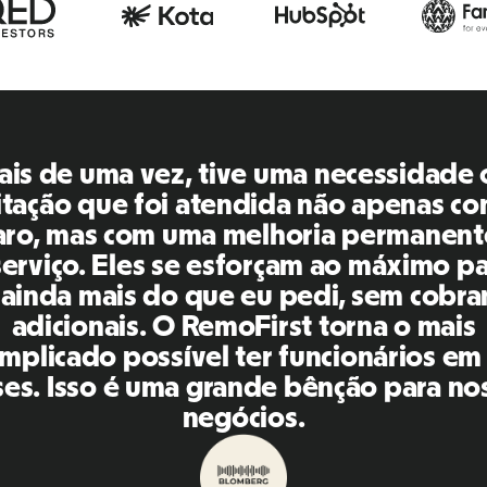
emoFirst é uma plataforma incrível, t
xtremamente amigável e fácil de usar
aração com outras ferramentas que us
ssado. A Inna e a equipe foram pontua
ponderam às minhas perguntas de man
 do que oportuna, além de facilitar mu
sa vida! Ótimas pessoas e plataforma,
ecomendo para minha rede de contato