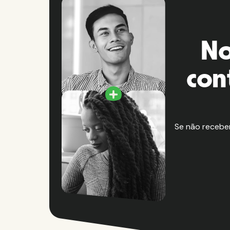
No
con
Se não recebe