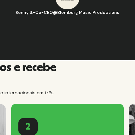
go D.
-
Gerente de estratégia e operações de negócios
@
Aflorít
os e recebe
 internacionais em três
2