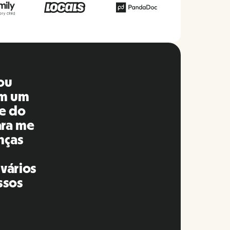
udo é
 em
ei no
is e
eira
ito a
 eu a
s.