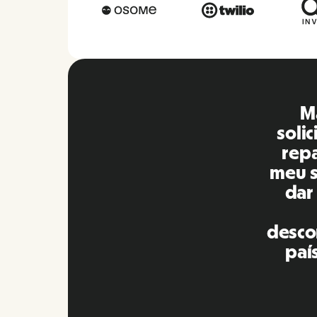
O R
e
comp
pa
res
mais
nos
r