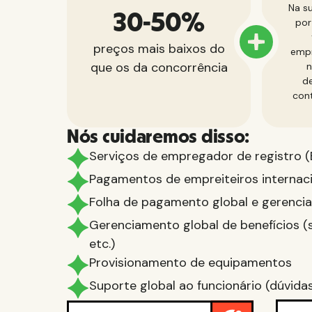
Na s
30-50%
por
preços mais baixos do
empr
que os da concorrência
n
de
cont
Nós cuidaremos disso:
Serviços de empregador de registro 
Pagamentos de empreiteiros internac
Folha de pagamento global e gerenci
Gerenciamento global de benefícios (s
etc.)
Provisionamento de equipamentos
Suporte global ao funcionário (dúvidas