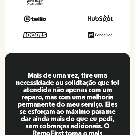
ive uma
O RemoFirst é uma plat
ação que foi
incrível, tudo é extrem
s com um
amigável e fácil de us
 melhoria
comparação com out
viço. Eles
ferramentas que usei no 
mo para me
A Inna e a equipe foram po
e eu pedi,
responderam às minhas p
onais. O
de maneira mais do que o
o mais
além de facilitar muito 