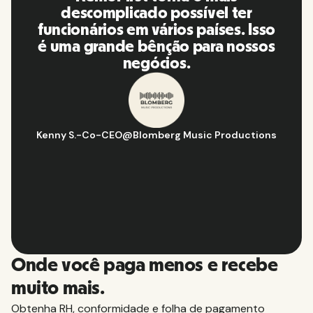
ível ter
vida! Ótimas pessoa
países. Isso
plataforma, eu a recomen
para nossos
minha rede de contat
Hugo D.
-
Gerente de estratégia e operações d
sic Productions
Aflorítmico
Slide 2 of 10.
Onde você paga menos e recebe
muito mais.
Obtenha RH, conformidade e folha de pagamento