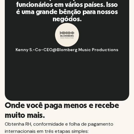
o
plataforma, eu a recomendo para
s
minha rede de contatos.
Hugo D.
-
Gerente de estratégia e operações de negócios
@
s
Aflorítmico
Slide 2 of 10.
Onde você paga menos e recebe
muito mais.
Obtenha RH, conformidade e folha de pagamento
internacionais em três etapas simples: