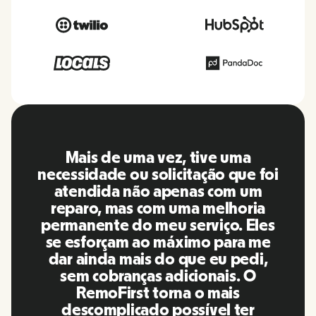
O RemoFirst é uma plataforma
i
incrível, tudo é extremamente
amigável e fácil de usar em
comparação com outras
ferramentas que usei no passado.
A Inna e a equipe foram pontuais e
responderam às minhas perguntas
de maneira mais do que oportuna,
além de facilitar muito a nossa
vida! Ótimas pessoas e