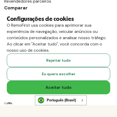
Revendedores parceiros
Comparar
vs. Deel
Configurações de cookies
vs. Remoto
O RemoFirst usa cookies para aprimorar sua
vs. Oyster
experiência de navegação, veicular anúncios ou
vs. Multiplicador
conteúdos personalizados e analisar nosso tráfego.
Ao clicar em "Aceitar tudo", você concorda com o
nosso uso de cookies.
Rejeitar tudo
Eu quero escolher
Aceitar tudo
Copyright
2026
RemoFirst Inc. Criado com 💚 remotamente, de
Português (Brasil)
casa.
Termos e condições
-
Privacidade