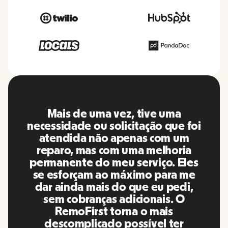
O RemoFirst é uma plataforma
 foi
incrível, tudo é extremamente
um
amigável e fácil de usar em
ia
comparação com outras
les
ferramentas que usei no passado
 me
A Inna e a equipe foram pontuais 
di,
responderam às minhas pergunta
O
de maneira mais do que oportuna
além de facilitar muito a nossa
r
vida! Ótimas pessoas e