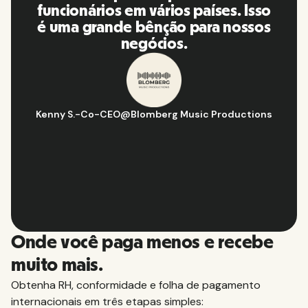
Isso
plataforma, eu a recomendo para
ssos
minha rede de contatos.
Hugo D.
-
Gerente de estratégia e operações de negócios
tions
Aflorítmico
Slide 2 of 10.
Onde você paga menos e recebe
muito mais.
Obtenha RH, conformidade e folha de pagamento
internacionais em três etapas simples: