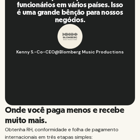
plataforma, eu a recomendo para
minha rede de contatos.
Hugo D.
-
Gerente de estratégia e operações de negócios
@
Aflorítmico
Slide 2 of 10.
Onde você paga menos e recebe
muito mais.
Obtenha RH, conformidade e folha de pagamento
internacionais em três etapas simples: