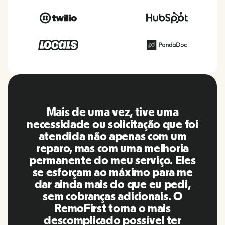
O RemoFirst é uma plataforma
incrível, tudo é extremamente
amigável e fácil de usar em
comparação com outras
ferramentas que usei no passado.
A Inna e a equipe foram pontuais e
responderam às minhas perguntas
de maneira mais do que oportuna,
além de facilitar muito a nossa
vida! Ótimas pessoas e