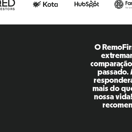
emoFirst é uma plataforma incrível, tu
xtremamente amigável e fácil de usar 
aração com outras ferramentas que us
ssado. A Inna e a equipe foram pontuai
ponderam às minhas perguntas de man
 do que oportuna, além de facilitar mu
sa vida! Ótimas pessoas e plataforma, 
ecomendo para minha rede de contato