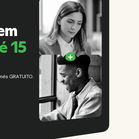
 em
é 15
 mês GRATUITO.