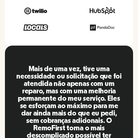
O RemoFirst é uma plataforma
incrível, tudo é extremamente
amigável e fácil de usar em
comparação com outras
ferramentas que usei no passado.
A Inna e a equipe foram pontuais e
responderam às minhas perguntas
de maneira mais do que oportuna,
além de facilitar muito a nossa
vida! Ótimas pessoas e