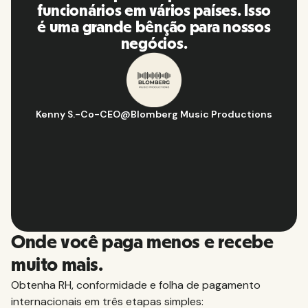
plataforma, eu a recomendo para
minha rede de contatos.
Hugo D.
-
Gerente de estratégia e operações de negócios
@
Aflorítmico
Slide 2 of 10.
Onde você paga menos e recebe
muito mais.
Obtenha RH, conformidade e folha de pagamento
internacionais em três etapas simples: