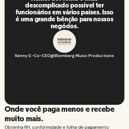
vida! Ótimas pessoas e
o
plataforma, eu a recomendo para
s
minha rede de contatos.
Hugo D.
-
Gerente de estratégia e operações de negócios
@
ns
Aflorítmico
Slide 2 of 10.
Onde você paga menos e recebe
muito mais.
Obtenha RH, conformidade e folha de pagamento