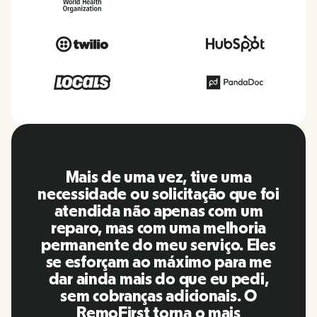
O RemoFirst é uma plataforma
i
incrível, tudo é extremamente
amigável e fácil de usar em
comparação com outras
s
ferramentas que usei no passado.
A Inna e a equipe foram pontuais e
responderam às minhas perguntas
de maneira mais do que oportuna,
além de facilitar muito a nossa