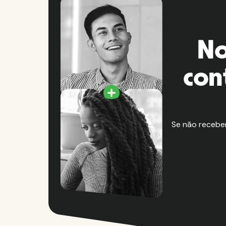
No
con
Se não recebe