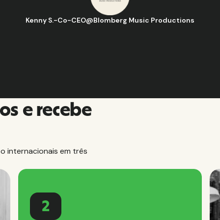
o D.
-
Gerente de estratégia e operações de negócios
@
Aflorít
os e recebe
 internacionais em três
2