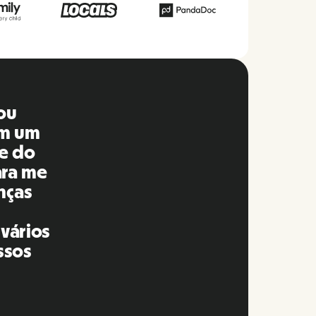
do é
em
ei no
s e
eira
ito a
eu a
s.