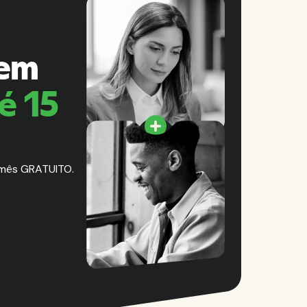
 em
é 15
 mês GRATUITO.