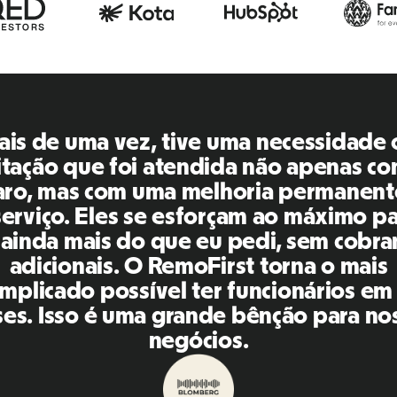
emoFirst é uma plataforma incrível, tu
xtremamente amigável e fácil de usar 
aração com outras ferramentas que us
ssado. A Inna e a equipe foram pontuai
ponderam às minhas perguntas de man
 do que oportuna, além de facilitar mu
sa vida! Ótimas pessoas e plataforma, 
ecomendo para minha rede de contato