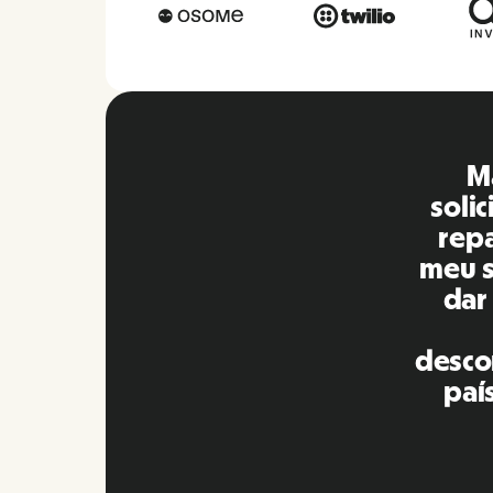
O R
e
comp
pa
res
mais
nos
r