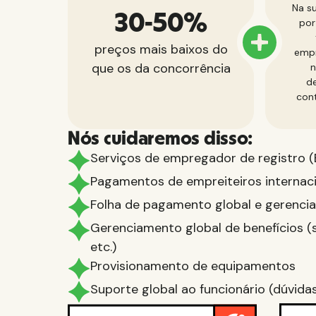
Na s
30-50%
por
preços mais baixos do
empr
que os da concorrência
n
de
cont
Nós cuidaremos disso:
Serviços de empregador de registro 
Pagamentos de empreiteiros internac
Folha de pagamento global e gerenci
Gerenciamento global de benefícios (s
etc.)
Provisionamento de equipamentos
Suporte global ao funcionário (dúvidas