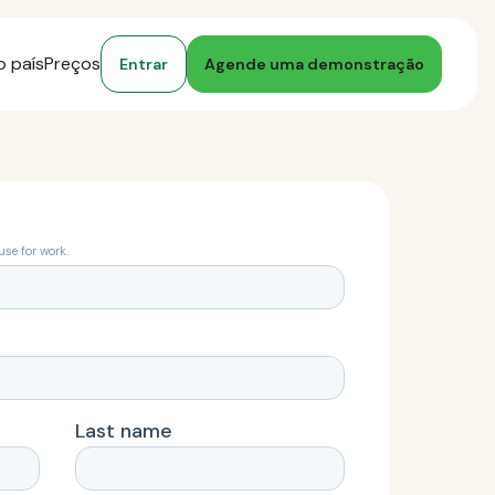
o país
Preços
Entrar
Agende uma demonstração