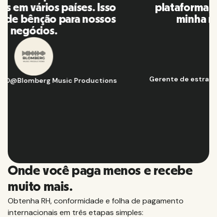
plataforma, eu a recomendo para
minha rede de contatos.
Hugo D.
-
Gerente de estratégia e operações de negócios
@
Aflorítmico
Slide 2 of 10.
Onde você paga menos e recebe
muito mais.
Obtenha RH, conformidade e folha de pagamento
internacionais em três etapas simples: