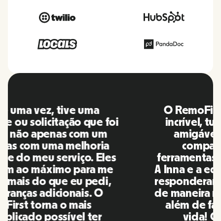
O RemoFirst é uma plataforma
incrível, tudo é extremamente
amigável e fácil de usar em
comparação com outras
ferramentas que usei no passado.
A Inna e a equipe foram pontuais e
responderam às minhas perguntas
de maneira mais do que oportuna,
além de facilitar muito a nossa
vida! Ótimas pessoas e