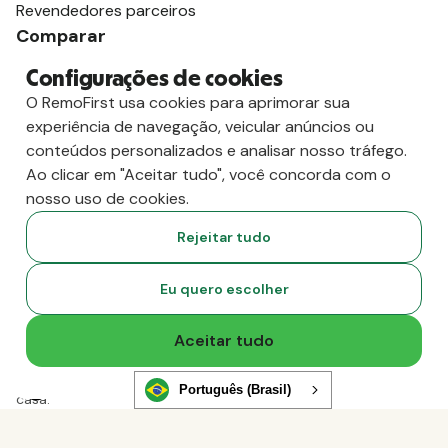
Revendedores parceiros
Comparar
vs. Deel
Configurações de cookies
vs. Remoto
O RemoFirst usa cookies para aprimorar sua
vs. Oyster
experiência de navegação, veicular anúncios ou
vs. Multiplicador
conteúdos personalizados e analisar nosso tráfego.
Ao clicar em "Aceitar tudo", você concorda com o
nosso uso de cookies.
Rejeitar tudo
Eu quero escolher
Aceitar tudo
Copyright
2026
RemoFirst Inc. Criado com 💚 remotamente, de
Português (Brasil)
casa.
Termos e condições
-
Privacidade