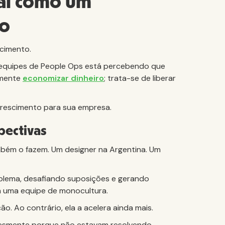
al como um
to
scimento.
 equipes de People Ops está percebendo que
lmente
economizar dinheiro
; trata-se de liberar
crescimento para sua empresa.
pectivas
mbém o fazem. Um designer na Argentina. Um
blema, desafiando suposições e gerando
m uma equipe de monocultura.
ão. Ao contrário, ela a acelera ainda mais.
lesmente porque não estavam resolvendo