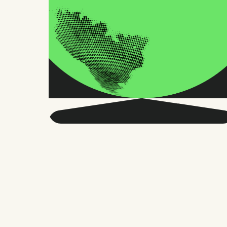
Seja mais inteligente
sobre o RH global e o
futuro do trabalho.
Duas vezes por mês, enviamos conselhos
precisos e pesquisas confiáveis para
milhares de líderes de RH, fundadores e
gerentes de pessoas. Sem enrolação,
apenas o que importa.