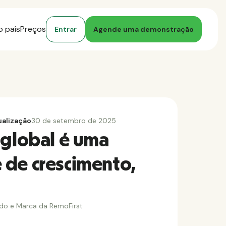
o país
Preços
Entrar
Agende uma demonstração
ualização
30 de setembro de 2025
 global é uma
 de crescimento,
do e Marca da RemoFirst