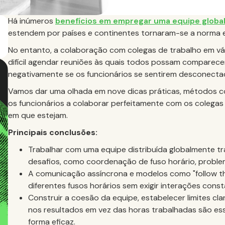
Há inúmeros
benefícios em empregar uma equipe globa
estendem por países e continentes tornaram-se a norma 
No entanto, a colaboração com colegas de trabalho em vár
difícil agendar reuniões às quais todos possam comparece
negativamente se os funcionários se sentirem desconectad
Vamos dar uma olhada em nove dicas práticas, métodos co
os funcionários a colaborar perfeitamente com os colega
em que estejam.
Principais conclusões:
Trabalhar com uma equipe distribuída globalmente t
desafios, como coordenação de fuso horário, probl
A comunicação assíncrona e modelos como "follow th
diferentes fusos horários sem exigir interações cons
Construir a coesão da equipe, estabelecer limites cl
nos resultados em vez das horas trabalhadas são ess
forma eficaz.