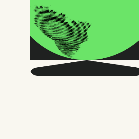
Seja mais inteligente
sobre o RH global e o
futuro do trabalho.
Duas vezes por mês, enviamos conselhos
precisos e pesquisas confiáveis para
milhares de líderes de RH, fundadores e
gerentes de pessoas. Sem enrolação,
apenas o que importa.