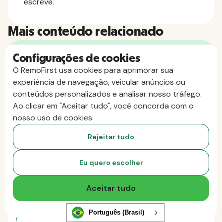
escreve.
Mais conteúdo relacionado
Configurações de cookies
O RemoFirst usa cookies para aprimorar sua
experiência de navegação, veicular anúncios ou
conteúdos personalizados e analisar nosso tráfego.
Ao clicar em "Aceitar tudo", você concorda com o
nosso uso de cookies.
Rejeitar tudo
Empreiteiros internacionais
Eu quero escolher
Alyson Hunter
3 de junho de 2026
Quando é que o seu prestador de
Aceitar tudo
serviços passa a ser considerado
funcionário nas Filipinas?
Português (Brasil)