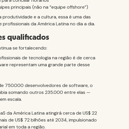
para conciliar horários
ipes principais (não na “equipe offshore”)
produtividade e a cultura, essa é uma das
rofissionais da América Latina no dia a dia.
es qualificados
ntinua se fortalecendo:
ssionais de tecnologia na região é de cerca
tware representam uma grande parte desse
a de 750.000 desenvolvedores de software, o
mbia somando outros 235.000 entre elas —
em escala.
S da América Latina atingirá cerca de US$ 22
is de US$ 72 bilhões até 2034, impulsionado
ial em toda a região.