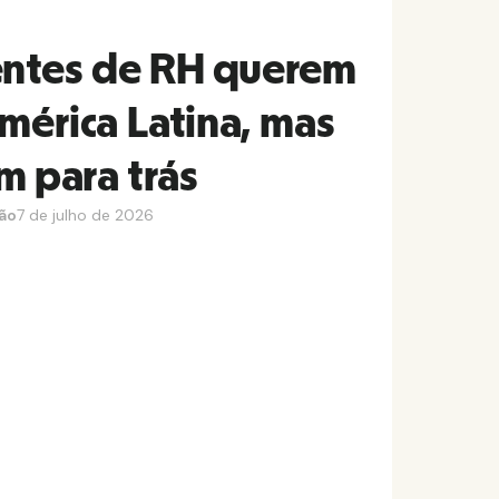
ntes de RH querem
América Latina, mas
am para trás
ção
7 de julho de 2026