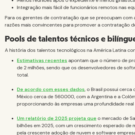
Menos reuniões após o expediente e menos ginástica 
Integração mais fácil de funcionários remotos nas equ
Para os gerentes de contratação que se preocupam com a 
razões mais convincentes para promover a contratação de p
Pools de talentos técnicos e bilíngu
A história dos talentos tecnológicos na América Latina co
Estimativas recentes
apontam que o número de profi
de 2 milhões, sendo que os desenvolvedores de sof
total.
De acordo com esses dados
, o Brasil possui cerc
México cerca de 560.000, com a Argentina e a Colô
proporcionando às empresas uma profundidade real 
Um relatório de 2025 projeta que
o mercado de Saa
bilhões em 2025, com um crescimento esperado de ma
pela crescente adoção de nuvem e software empresar