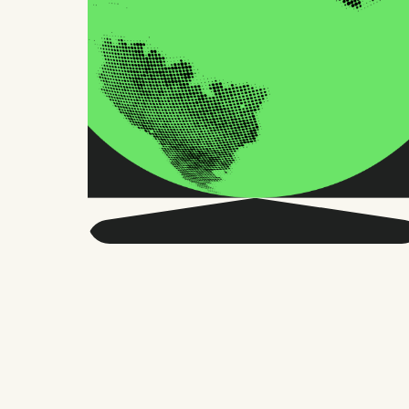
Seja mais inteligente
sobre o RH global e o
futuro do trabalho.
Duas vezes por mês, enviamos conselhos
precisos e pesquisas confiáveis para
milhares de líderes de RH, fundadores e
gerentes de pessoas. Sem enrolação,