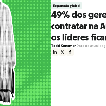
Expansão global
49% dos gere
contratar na 
os líderes fic
Todd Kunsman
Data de atualiza