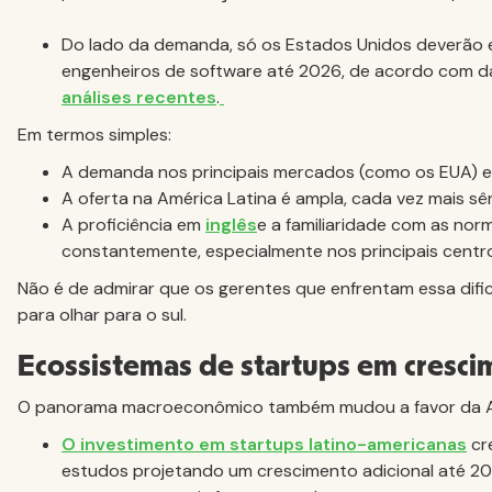
Do lado da demanda, só os Estados Unidos deverão e
engenheiros de software até 2026, de acordo com da
análises recentes
.
Em termos simples:
A demanda nos principais mercados (como os EUA) 
A oferta na América Latina é ampla, cada vez mais sê
A proficiência em
inglês
e a familiaridade com as no
constantemente, especialmente nos principais centr
Não é de admirar que os gerentes que enfrentam essa difi
para olhar para o sul.
Ecossistemas de startups em crescim
O panorama macroeconômico também mudou a favor da Am
O investimento em startups latino-americanas
cr
estudos projetando um crescimento adicional até 20