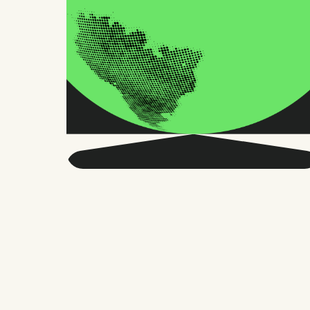
Seja mais inteligente
sobre o RH global e o
futuro do trabalho.
Duas vezes por mês, enviamos conselhos
precisos e pesquisas confiáveis para
milhares de líderes de RH, fundadores e
gerentes de pessoas. Sem enrolação,
apenas o que importa.