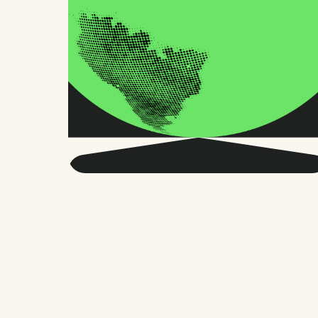
Seja mais inteligente
sobre o RH global e o
futuro do trabalho.
Duas vezes por mês, enviamos conselhos
precisos e pesquisas confiáveis para
milhares de líderes de RH, fundadores e
gerentes de pessoas. Sem enrolação,