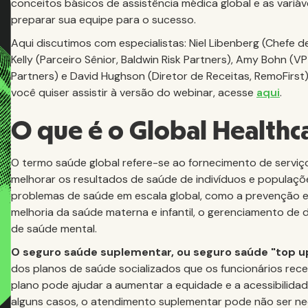
conceitos básicos de assistência médica global e as variá
preparar sua equipe para o sucesso.
Aqui discutimos com especialistas: Niel Libenberg (Chefe 
Kelly (Parceiro Sênior, Baldwin Risk Partners), Amy Bohn (VP C
Partners) e David Hughson (Diretor de Receitas, RemoFirst
você quiser assistir à versão do webinar, acesse
aqui
.
O que é o Global Healthc
O termo saúde global refere-se ao fornecimento de serviço
melhorar os resultados de saúde de indivíduos e popula
problemas de saúde em escala global, como a prevenção e
melhoria da saúde materna e infantil, o gerenciamento d
de saúde mental.
O seguro saúde suplementar, ou seguro saúde "top u
dos planos de saúde socializados que os funcionários rec
plano pode ajudar a aumentar a equidade e a acessibilida
alguns casos, o atendimento suplementar pode não ser ne