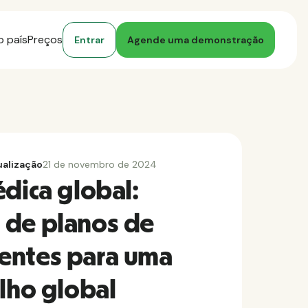
o país
Preços
Entrar
Agende uma demonstração
ualização
21 de novembro de 2024
édica global:
 de planos de
entes para uma
alho global