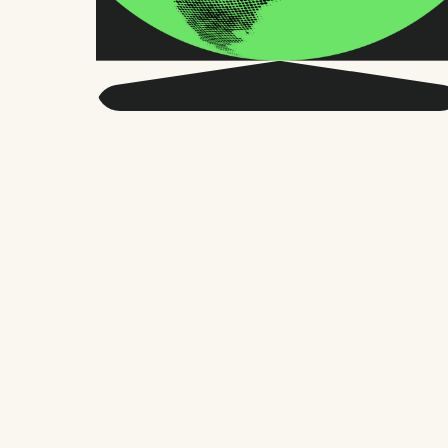
Seja mais inteligente
sobre o RH global e o
futuro do trabalho.
Duas vezes por mês, enviamos conselhos
precisos e pesquisas confiáveis para
milhares de líderes de RH, fundadores e
gerentes de pessoas. Sem enrolação,
apenas o que importa.