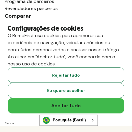
Programa de parceiros
Revendedores parceiros
Comparar
vs. Deel
Configurações de cookies
vs. Remoto
O RemoFirst usa cookies para aprimorar sua
vs. Oyster
experiência de navegação, veicular anúncios ou
vs. Multiplicador
conteúdos personalizados e analisar nosso tráfego.
Ao clicar em "Aceitar tudo", você concorda com o
nosso uso de cookies.
Rejeitar tudo
Eu quero escolher
Aceitar tudo
Copyright
2026
RemoFirst Inc. Criado com 💚 remotamente, de
Português (Brasil)
casa.
Termos e condições
-
Privacidade