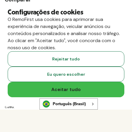
vs. Deel
Configurações de cookies
vs. Remoto
O RemoFirst usa cookies para aprimorar sua
vs. Oyster
experiência de navegação, veicular anúncios ou
vs. Multiplicador
conteúdos personalizados e analisar nosso tráfego.
Ao clicar em "Aceitar tudo", você concorda com o
nosso uso de cookies.
Rejeitar tudo
Eu quero escolher
Aceitar tudo
Copyright
2026
RemoFirst Inc. Criado com 💚 remotamente, de
Português (Brasil)
casa.
Termos e condições
-
Privacidade