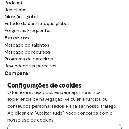
Podcast
RemoLabs
Glossário global
Estado da contratação global
Perguntas Frequentes
Parceiros
Mercado de talentos
Mercado de recursos
Programa de parceiros
Revendedores parceiros
Comparar
vs. Deel
Configurações de cookies
vs. Remoto
O RemoFirst usa cookies para aprimorar sua
vs. Oyster
experiência de navegação, veicular anúncios ou
vs. Multiplicador
conteúdos personalizados e analisar nosso tráfego.
Ao clicar em "Aceitar tudo", você concorda com o
nosso uso de cookies.