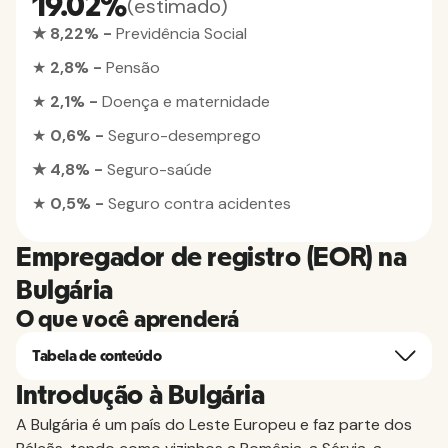
19.02%
(estimado)
★ 8,22% -
Previdência Social
★
2,8% -
Pensão
★
2,1% -
Doença e maternidade
★
0,6% -
Seguro-desemprego
★ 4,8% -
Seguro-saúde
★
0,5% -
Seguro contra acidentes
Empregador de registro (EOR) na
Bulgária
O que você aprenderá
Tabela de conteúdo
Introdução à Bulgária
A Bulgária é um país do Leste Europeu e faz parte dos