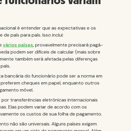
 funcionários variam
acional é entender que as expectativas e os
e país para país. Isso inclui:
de
vários países
, provavelmente precisará pagá-
eda podem ser difíceis de calcular (mais sobre
elmente também será afetada pelas diferenças
país.
ta bancária do funcionário pode ser a norma em
is preferem cheques em papel, enquanto outros
agamento móvel.
por transferências eletrônicas internacionais
xas. Elas podem variar de acordo com os
tivamente os custos de sua folha de pagamento.
to não são universais. Alguns países exigem
operam em um ciclo de pagamento mensal. Além