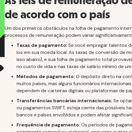
As leis de remuneração de
de acordo com o país
Um dos primeiros obstáculos na folha de pagamento intern
processos de remuneração podem variar significativamente d
Taxas de pagamento:
Se você empregar talentos 
los em sua moeda local. As taxas de conversão de mo
isso abaixo), e sua folha de pagamento total provav
no custo de vida e nas taxas de salário mínimo de um 
Métodos de pagamento:
O depósito direto na con
muitos países, mas alguns funcionários internaciona
dependem de carteiras digitais ou plataformas de p
Transferências bancárias internacionais:
Se optar 
ou pagamentos SWIFT, esteja ciente das possíveis ta
bancos e países envolvidos e podem afetar significa
Frequência de pagamento:
Os períodos de pagamen
pagamento semanal ou quinzenal, enquanto outros 