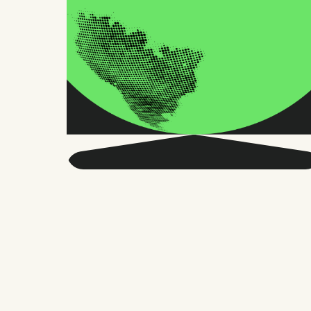
Seja mais inteligente
sobre o RH global e o
futuro do trabalho.
Duas vezes por mês, enviamos conselhos
precisos e pesquisas confiáveis para
milhares de líderes de RH, fundadores e
gerentes de pessoas. Sem enrolação,