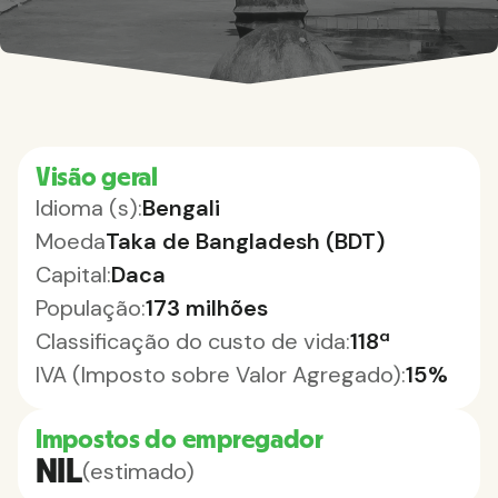
Visão geral
Idioma (s):
Bengali
Moeda
Taka de Bangladesh (BDT)
Capital:
Daca
População:
173 milhões
Classificação do custo de vida:
118ª
IVA (Imposto sobre Valor Agregado):
15%
Impostos do empregador
NIL
(estimado)