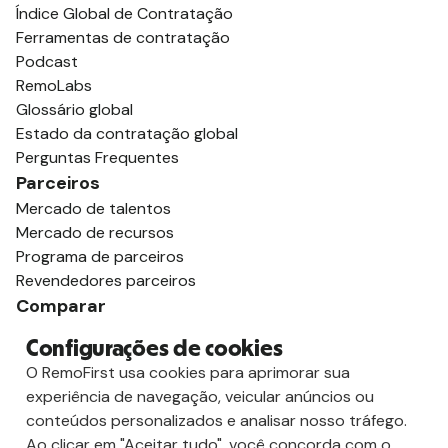
Índice Global de Contratação
Ferramentas de contratação
Podcast
RemoLabs
Glossário global
Estado da contratação global
Perguntas Frequentes
Parceiros
Mercado de talentos
Mercado de recursos
Programa de parceiros
Revendedores parceiros
Comparar
vs. Deel
Configurações de cookies
vs. Remoto
O RemoFirst usa cookies para aprimorar sua
vs. Oyster
experiência de navegação, veicular anúncios ou
vs. Multiplicador
conteúdos personalizados e analisar nosso tráfego.
Ao clicar em "Aceitar tudo", você concorda com o